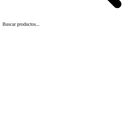
Buscar productos...
 Zoom
/
3