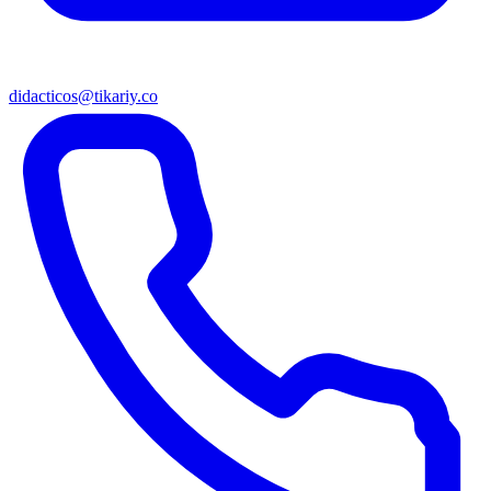
didacticos@tikariy.co