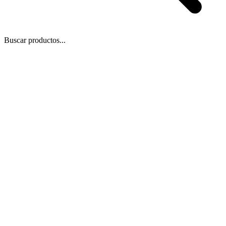
Buscar productos...
 Zoom
/
1