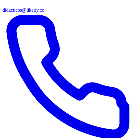
didacticos@tikariy.co