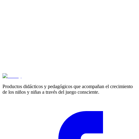
Cotizar
3+ años
Espejo cuerpo entero
$
693.900
Productos didácticos y pedagógicos que acompañan el crecimiento
de los niños y niñas a través del juego consciente.