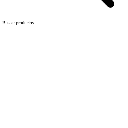
Buscar productos...
 Zoom
/
1