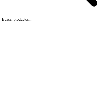
Buscar productos...
 Zoom
/
5