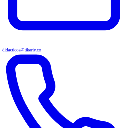
didacticos@tikariy.co