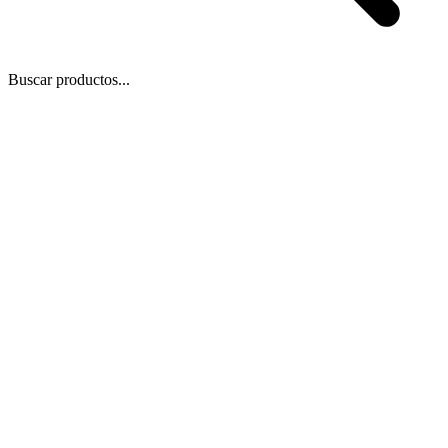
Buscar productos...
 Zoom
/
1