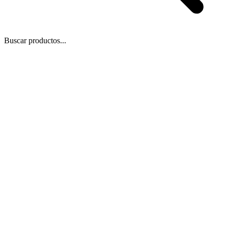
Buscar productos...
 Zoom
/
1