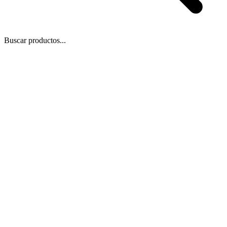
Buscar productos...
 Zoom
/
2