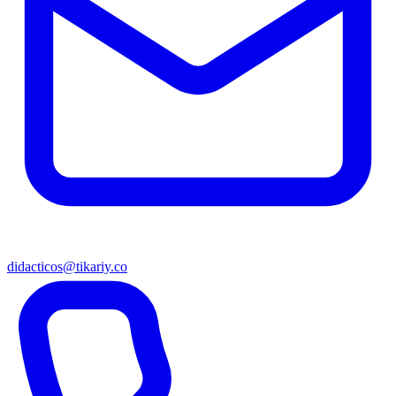
didacticos@tikariy.co