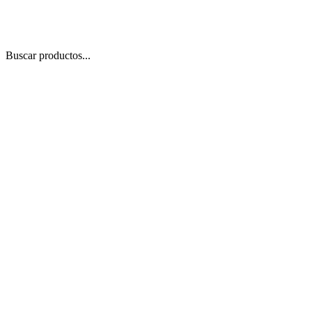
Buscar productos...
 Zoom
/
2