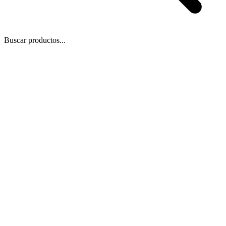
Buscar productos...
 Zoom
/
13