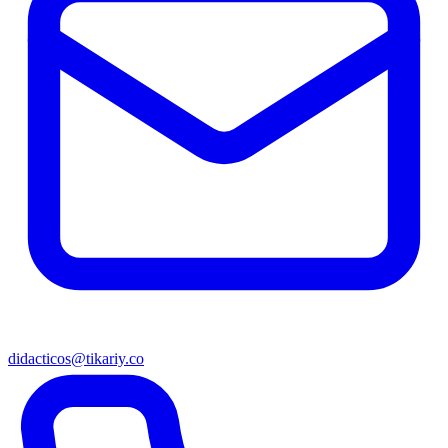
didacticos@tikariy.co