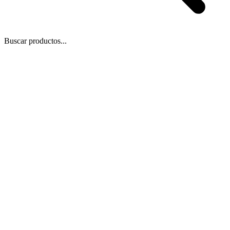
Buscar productos...
 Zoom
/
1