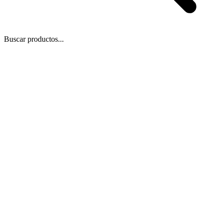
Buscar productos...
 Zoom
/
1
1
−
+