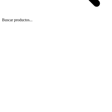
Buscar productos...
 Zoom
/
1
1
−
+