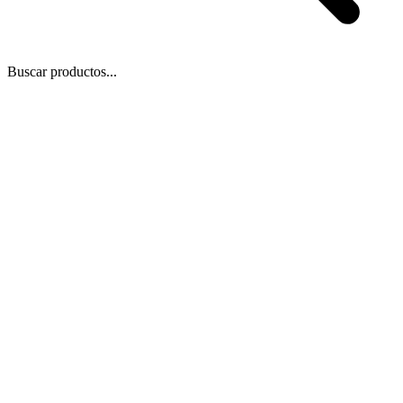
Buscar productos...
 Zoom
/
3