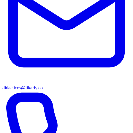
didacticos@tikariy.co