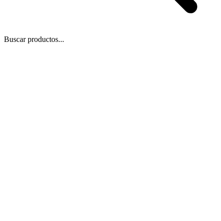
Buscar productos...
 Zoom
/
4