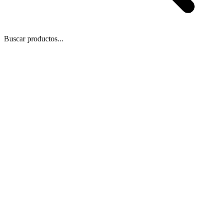
Buscar productos...
 Zoom
/
1