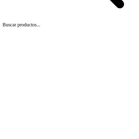
Buscar productos...
 Zoom
/
1