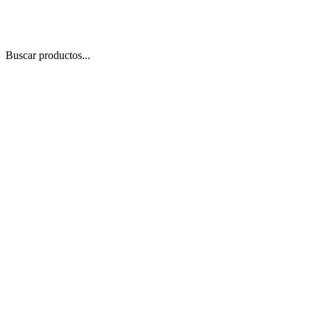
Buscar productos...
 Zoom
/
1
1
−
+