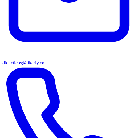
didacticos@tikariy.co