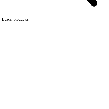
Buscar productos...
 Zoom
/
1
1
−
+