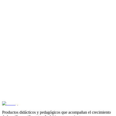
$
51.000
3+ años
Cero errores en el calculo 3 - Cartilla Mini Arco
$
16.500
3+ años
Ejercicios de calculo 3 - Cartilla Mini Arco
$
16.500
3+ años
Lo nuevo del pequeño señor jacobo 2 - Cartilla Mini
Arco
$
16.500
Productos didácticos y pedagógicos que acompañan el crecimiento