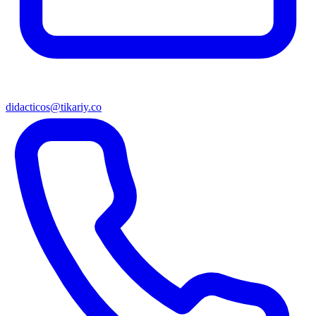
didacticos@tikariy.co