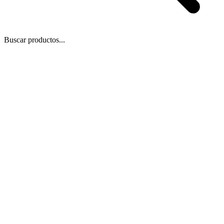
Buscar productos...
 Zoom
/
1
1
−
+