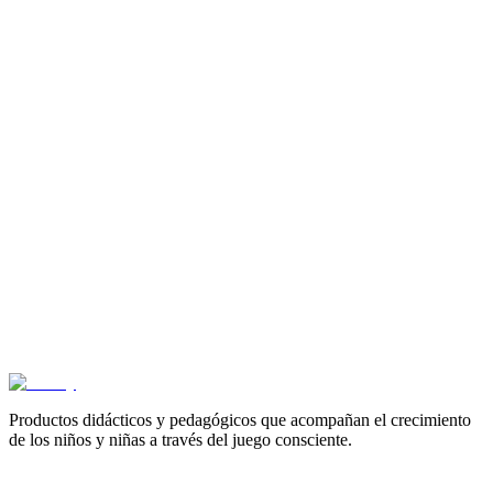
3+ años
Ejercicios de concentracion 1 ARCO - Cartilla Mini
Arco
$
16.500
3+ años
Ejercicios de calculo 3 - Cartilla Mini Arco
$
16.500
3+ años
Ejercicios de calculo 2 - Cartilla Mini Arco
$
16.500
Productos didácticos y pedagógicos que acompañan el crecimiento
de los niños y niñas a través del juego consciente.