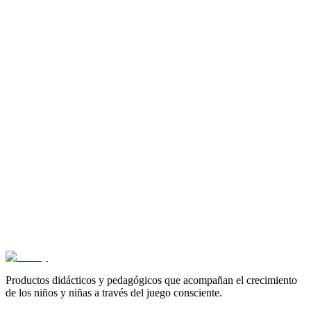
3+ años
Matematicas 2 - Cartilla Mini Arco
$
16.500
3+ años
Matematicas 1 - Cartilla Mini Arco
$
16.500
3+ años
Haciendo formas geometricas con miniarco - Cartilla
Mini Arco
$
16.500
Productos didácticos y pedagógicos que acompañan el crecimiento
de los niños y niñas a través del juego consciente.