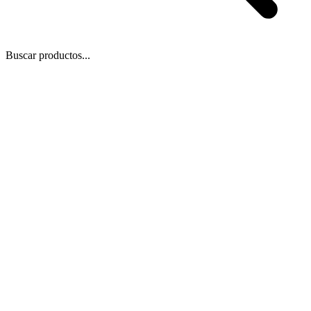
Buscar productos...
 Zoom
/
1
1
−
+