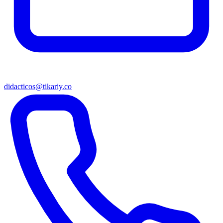
didacticos@tikariy.co