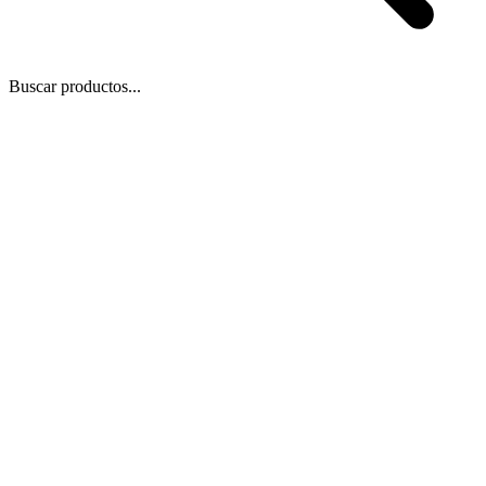
Buscar productos...
 Zoom
/
1
1
−
+