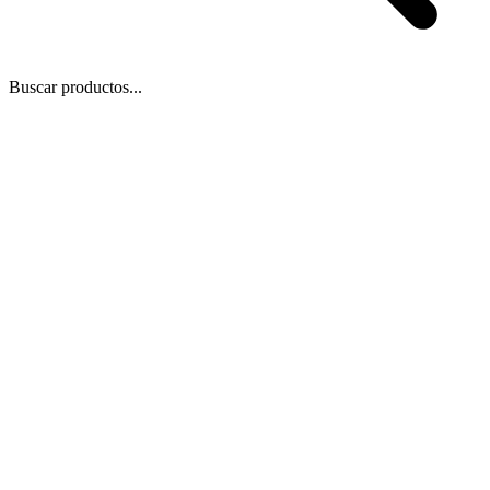
Buscar productos...
 Zoom
/
1