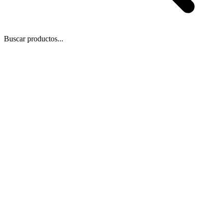
Buscar productos...
 Zoom
/
1
1
−
+