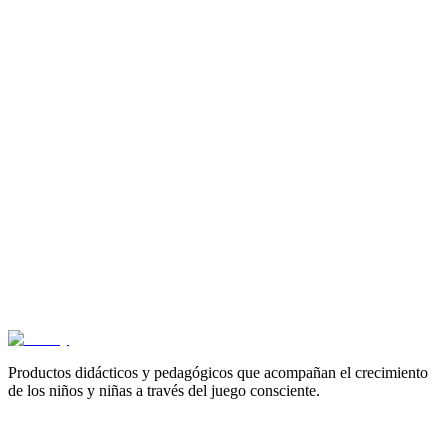
3+ años
Caballito de palo
$
36.200
3+ años
plataforma de construcción
$
218.200
3+ años
Juego de balones canguro
$
35.700
Productos didácticos y pedagógicos que acompañan el crecimiento
de los niños y niñas a través del juego consciente.