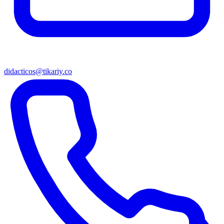
didacticos@tikariy.co