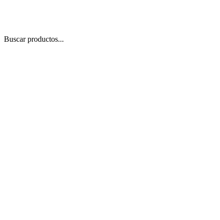
Buscar productos...
 Zoom
/
1