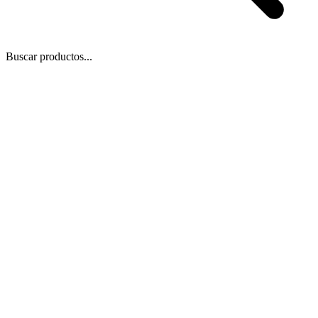
Buscar productos...
 Zoom
/
1
1
−
+