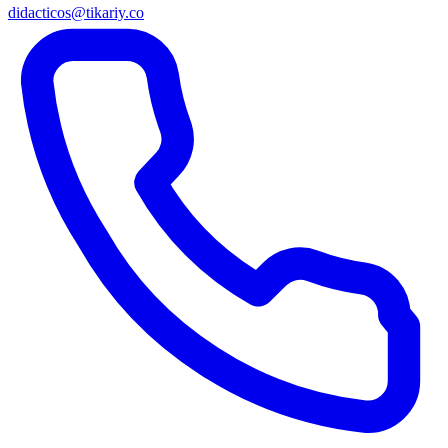
didacticos@tikariy.co