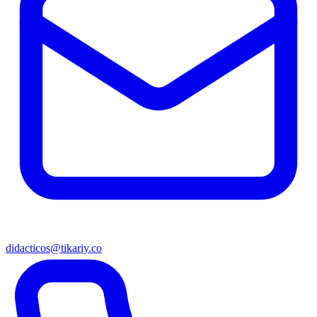
didacticos@tikariy.co