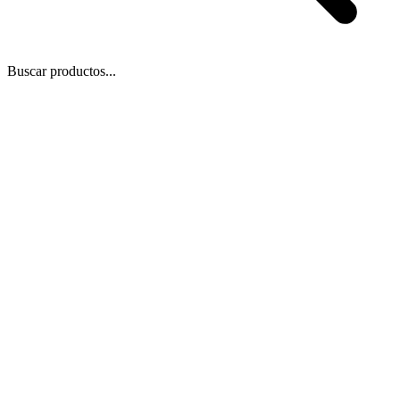
Buscar productos...
 Zoom
/
1