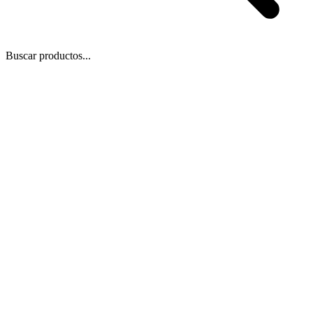
Buscar productos...
 Zoom
/
1
1
−
+