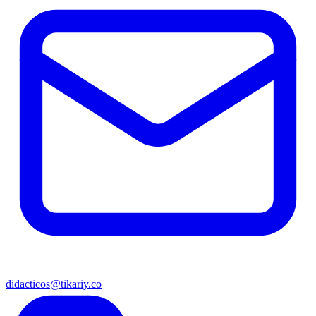
didacticos@tikariy.co