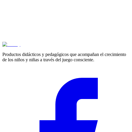
$
35.700
3+ años
plataforma de construcción
$
218.200
Productos didácticos y pedagógicos que acompañan el crecimiento
de los niños y niñas a través del juego consciente.