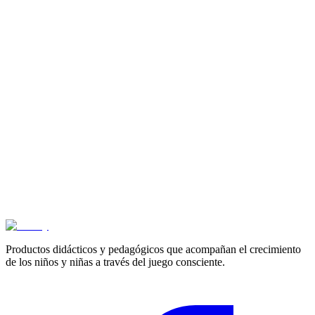
3+ años
Camión bloques de construcción
$
89.300
3+ años
Caballito de palo
$
36.200
3+ años
Juego de balones canguro
$
35.700
Productos didácticos y pedagógicos que acompañan el crecimiento
de los niños y niñas a través del juego consciente.