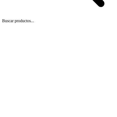
Buscar productos...
 Zoom
/
1
1
−
+