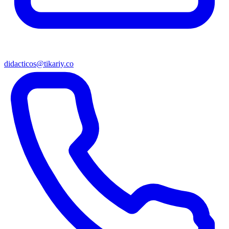
didacticos@tikariy.co