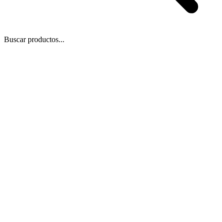
Buscar productos...
 Zoom
/
7
1
−
+