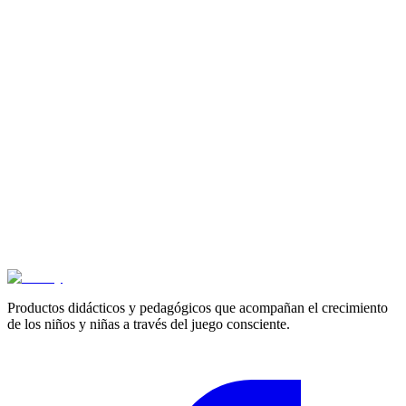
Guante de texturas y actividades
$
50.600
3+ años
Cubo de actividades de vestir
$
69.000
3+ años
Camión bloques de construcción
$
89.300
Productos didácticos y pedagógicos que acompañan el crecimiento
de los niños y niñas a través del juego consciente.