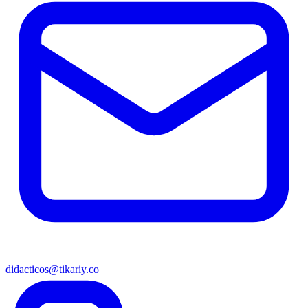
didacticos@tikariy.co