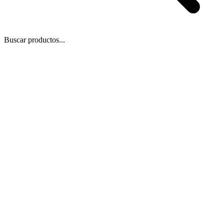
Buscar productos...
 Zoom
/
2