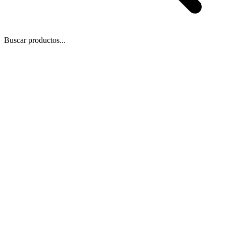
Buscar productos...
 Zoom
/
1
1
−
+