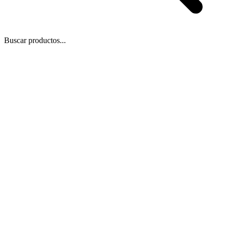
Buscar productos...
 Zoom
/
1
1
−
+