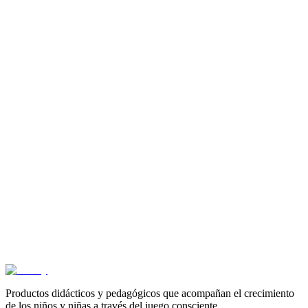
Juego de Habilidad # 3
$
69.500
3+ años
Juego de habilidad # 2
$
63.600
3+ años
Guante de texturas y actividades
$
50.600
3+ años
Bandeja de prismas rectangulares para encajar
$
67.500
Productos didácticos y pedagógicos que acompañan el crecimiento
de los niños y niñas a través del juego consciente.