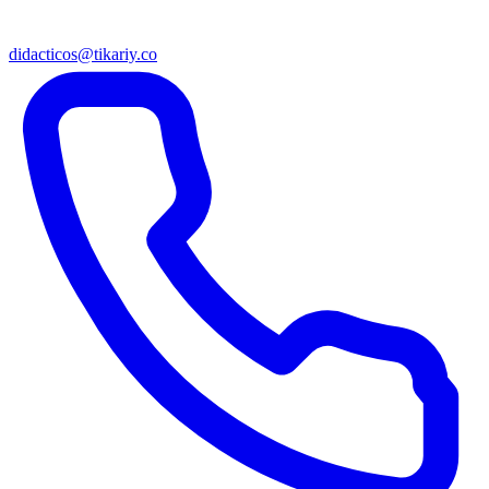
didacticos@tikariy.co