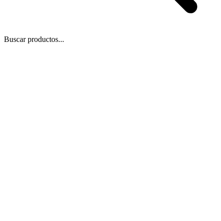
Buscar productos...
 Zoom
/
1