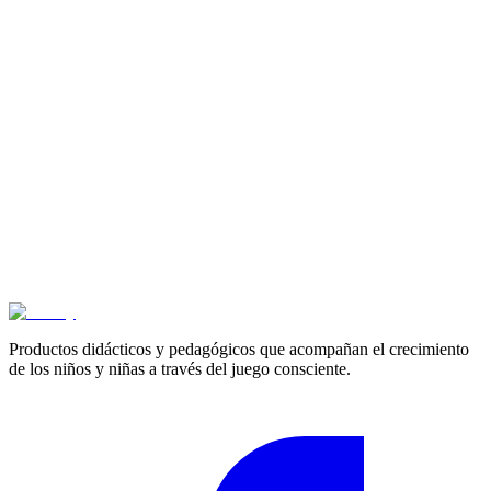
Bandeja de prismas rectangulares para encajar
$
67.500
3+ años
Animales para enhebrar
$
63.600
3+ años
Rodillo mediano en espuma
$
69.000
Productos didácticos y pedagógicos que acompañan el crecimiento
de los niños y niñas a través del juego consciente.