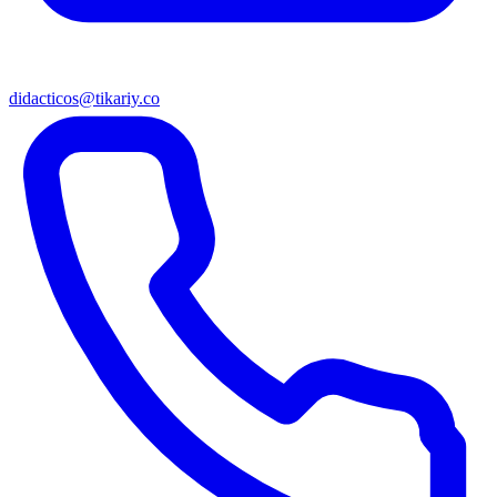
didacticos@tikariy.co