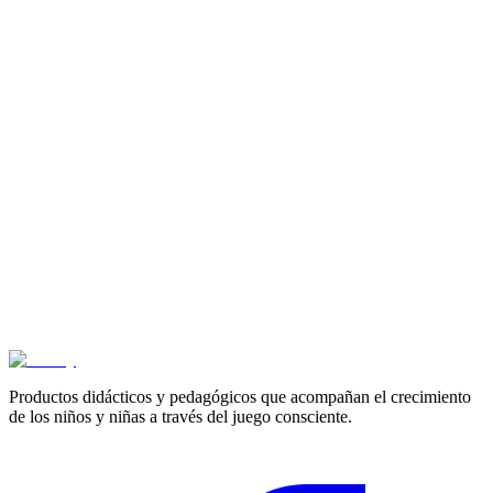
Cotizar
3+ años
Espejo cuerpo entero
$
693.900
Productos didácticos y pedagógicos que acompañan el crecimiento
de los niños y niñas a través del juego consciente.