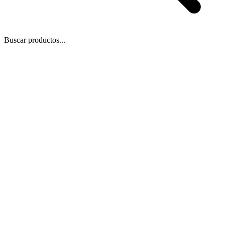
Buscar productos...
 Zoom
/
1
1
−
+