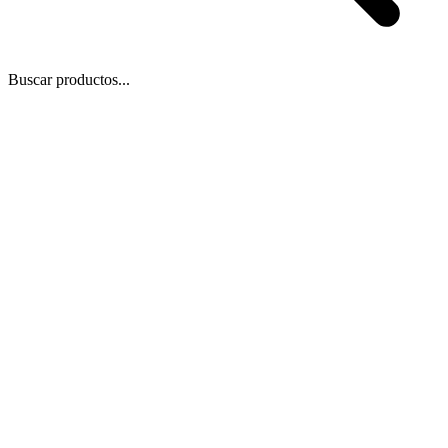
Buscar productos...
 Zoom
/
1
1
−
+