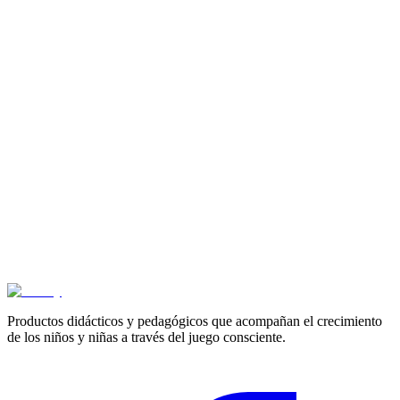
3+ años
Debilidades en lectoescritura - Cartilla Mini Arco
$
16.500
3+ años
Aprendo aritmetica 2 - Cartilla Mini Arco
$
16.500
3+ años
Ya puedo hacerlo 1 - Cartilla Mini Arco
$
16.500
Productos didácticos y pedagógicos que acompañan el crecimiento
de los niños y niñas a través del juego consciente.