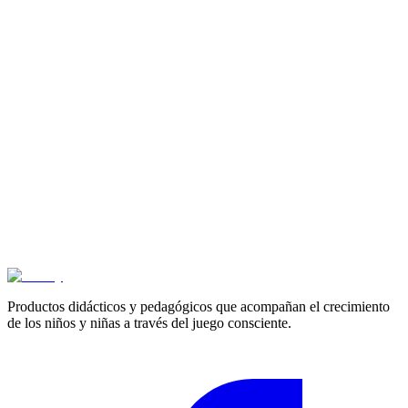
Caballito de palo
$
36.200
3+ años
Animal armable
$
35.700
3+ años
plataforma de construcción
$
218.200
Productos didácticos y pedagógicos que acompañan el crecimiento
de los niños y niñas a través del juego consciente.