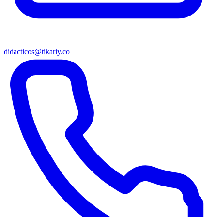
didacticos@tikariy.co