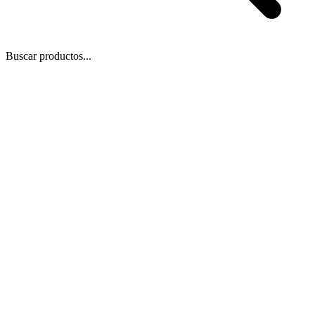
Buscar productos...
 Zoom
/
1
1
−
+