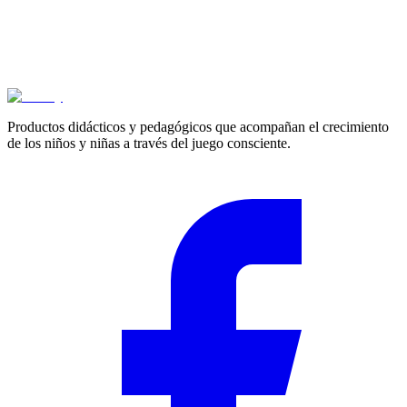
3+ años
Juego de cocina (estufa, lavaplatos y nevera)
$
693.900
Productos didácticos y pedagógicos que acompañan el crecimiento
de los niños y niñas a través del juego consciente.