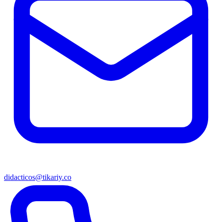
didacticos@tikariy.co