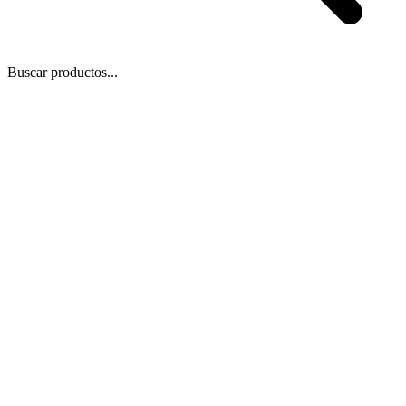
Buscar productos...
 Zoom
/
1
1
−
+