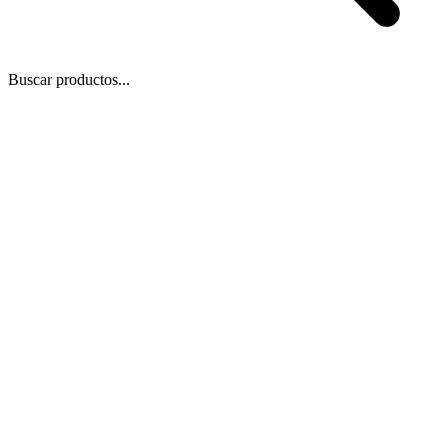
Buscar productos...
 Zoom
/
3
1
−
+