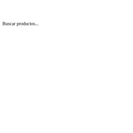
Buscar productos...
 Zoom
/
1
1
−
+