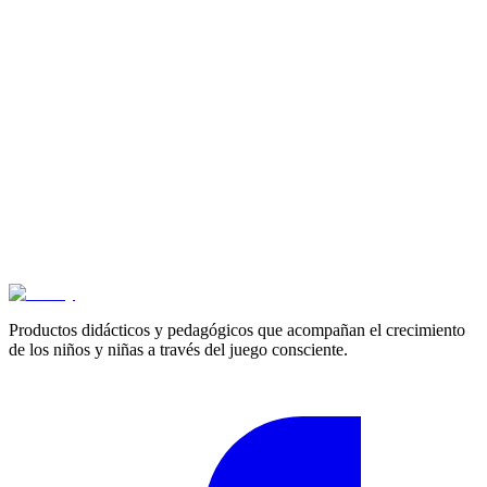
$
53.800
3+ años
Juego de habilidad # 2
$
63.600
3+ años
plataforma de construcción
$
218.200
Productos didácticos y pedagógicos que acompañan el crecimiento
de los niños y niñas a través del juego consciente.