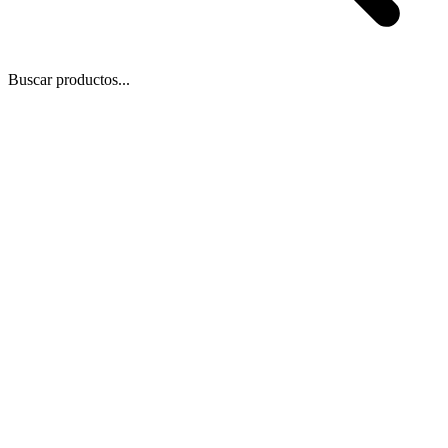
Buscar productos...
 Zoom
/
1
1
−
+