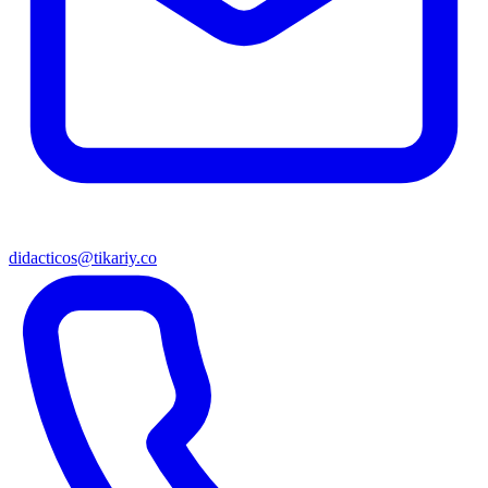
didacticos@tikariy.co