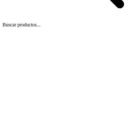
Buscar productos...
 Zoom
/
1
1
−
+