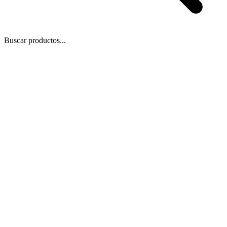
Buscar productos...
 Zoom
/
1
1
−
+