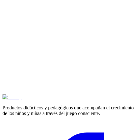
Cero errores en el calculo 4 - Cartilla Mini Arco
$
16.500
3+ años
Ejercicios de calculo 4 - Cartilla Mini Arco
$
16.500
3+ años
Matematicas 4 - Cartilla Mini Arco
$
16.500
Productos didácticos y pedagógicos que acompañan el crecimiento
de los niños y niñas a través del juego consciente.