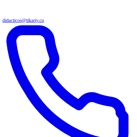
didacticos@tikariy.co