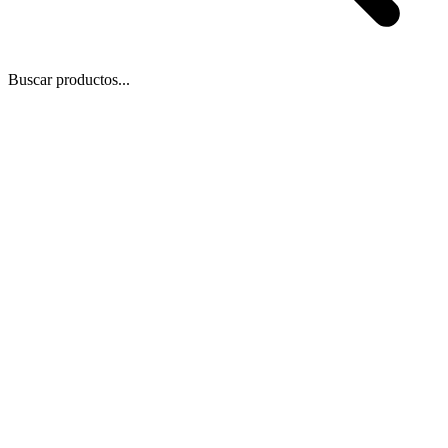
Buscar productos...
 Zoom
/
1