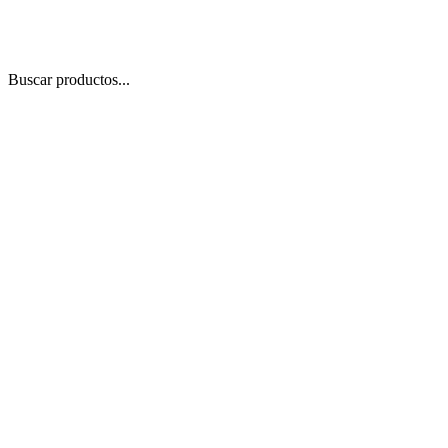
Buscar productos...
 Zoom
/
1
1
−
+