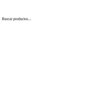
Buscar productos...
 Zoom
/
2
1
−
+