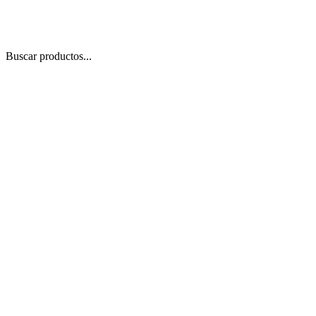
Buscar productos...
 Zoom
/
1
1
−
+