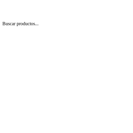
Buscar productos...
 Zoom
/
1
1
−
+