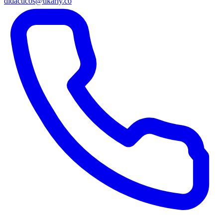
didacticos@tikariy.co