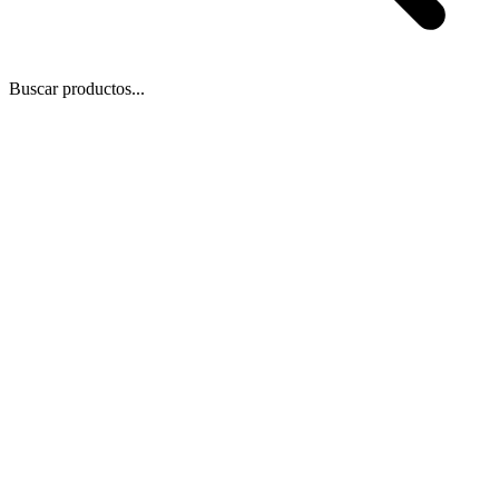
Buscar productos...
 Zoom
/
1