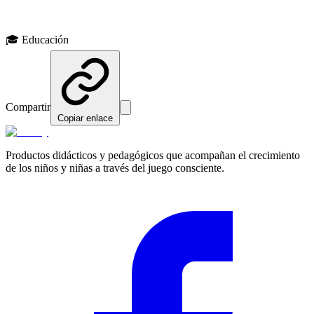
Explora nuestros productos diseñados con estos principios en mente
🎓
Educación
Ver productos
Compartir
Copiar enlace
Productos didácticos y pedagógicos que acompañan el crecimiento
de los niños y niñas a través del juego consciente.