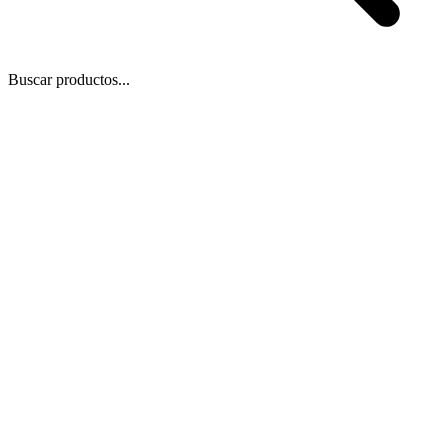
Buscar productos...
Blog
/
19 de nov de 2021
Compartir
Copiar enlace
🎓